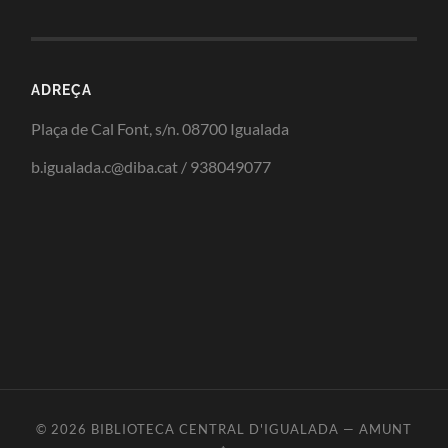
ADREÇA
Plaça de Cal Font, s/n. 08700 Igualada
b.igualada.c@diba.cat / 938049077
© 2026
BIBLIOTECA CENTRAL D'IGUALADA
—
AMUNT
↑