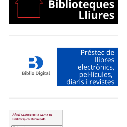
Aladí
Catàleg de la Xarxa de
Biblioteques Municipals