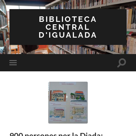
BIBLIOTECA
CENTRAL
D'IGUALADA
Toggle
Toggle
search
mobile
field
menu
900 persones per la Diada: