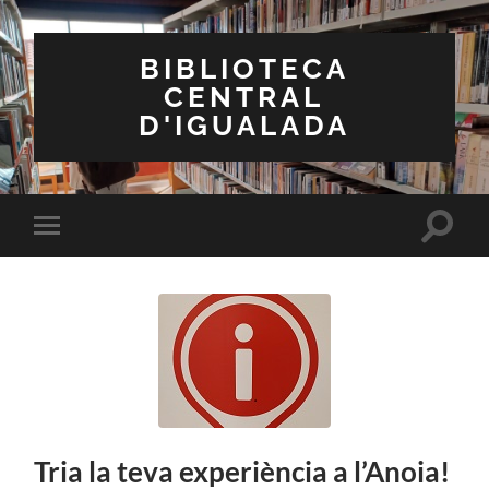
BIBLIOTECA
CENTRAL
D'IGUALADA
Toggle
Toggle
search
mobile
field
menu
Tria la teva experiència a l’Anoia!