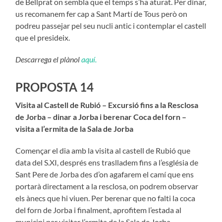
de Bellprat on sembla que el temps s’ha aturat. Per dinar,
us recomanem fer cap a Sant Martí de Tous però on
podreu passejar pel seu nucli antic i contemplar el castell
que el presideix.
Descarrega el plànol
aquí.
PROPOSTA 14
Visita al Castell de Rubió – Excursió fins a la Resclosa
de Jorba – dinar a Jorba i berenar Coca del forn –
visita a l’ermita de la Sala de Jorba
Començar el dia amb la visita al castell de Rubió que
data del S.XI, després ens traslladem fins a l’església de
Sant Pere de Jorba des d’on agafarem el camí que ens
portarà directament a la resclosa, on podrem observar
els ànecs que hi viuen. Per berenar que no falti la coca
del forn de Jorba i finalment, aprofitem l’estada al
municipi per visitar l’ermita de la Sala de Jorba.