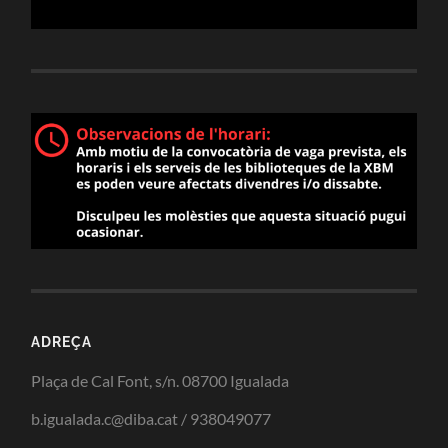
ADREÇA
Plaça de Cal Font, s/n. 08700 Igualada
b.igualada.c@diba.cat / 938049077