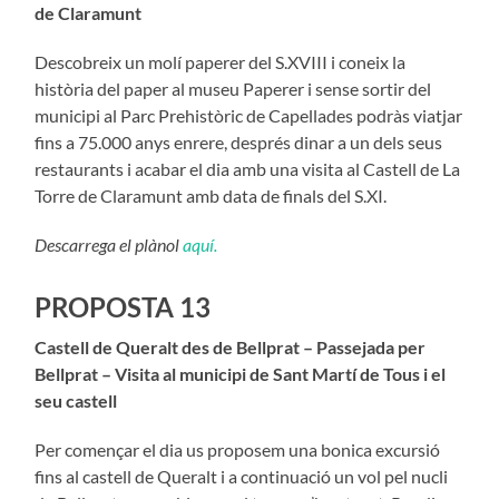
de Claramunt
Descobreix un molí paperer del S.XVIII i coneix la
història del paper al museu Paperer i sense sortir del
municipi al Parc Prehistòric de Capellades podràs viatjar
fins a 75.000 anys enrere, després dinar a un dels seus
restaurants i acabar el dia amb una visita al Castell de La
Torre de Claramunt amb data de finals del S.XI.
Descarrega el plànol
aquí.
PROPOSTA 13
Castell de Queralt des de Bellprat – Passejada per
Bellprat – Visita al municipi de Sant Martí de Tous i el
seu castell
Per començar el dia us proposem una bonica excursió
fins al castell de Queralt i a continuació un vol pel nucli