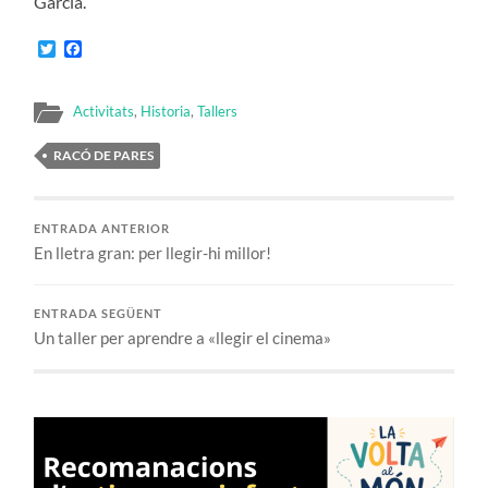
Garcia.
Twitter
Facebook
Activitats
,
Historia
,
Tallers
RACÓ DE PARES
ENTRADA ANTERIOR
En lletra gran: per llegir-hi millor!
ENTRADA SEGÜENT
Un taller per aprendre a «llegir el cinema»