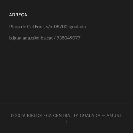
ADREÇA
Plaça de Cal Font, s/n. 08700 Igualada
b.igualada.c@diba.cat / 938049077
© 2026
BIBLIOTECA CENTRAL D'IGUALADA
—
AMUNT
↑