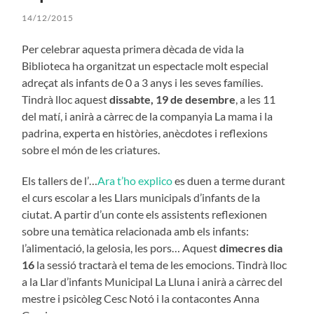
14/12/2015
Per celebrar aquesta primera dècada de vida la
Biblioteca ha organitzat un espectacle molt especial
adreçat als infants de 0 a 3 anys i les seves famílies.
Tindrà lloc aquest
dissabte, 19 de desembre
, a les 11
del matí, i anirà a càrrec de la companyia La mama i la
padrina, experta en històries, anècdotes i reflexions
sobre el món de les criatures.
Els tallers de l’…
Ara t’ho explico
es duen a terme durant
el curs escolar a les Llars municipals d’infants de la
ciutat. A partir d’un conte els assistents reflexionen
sobre una temàtica relacionada amb els infants:
l’alimentació, la gelosia, les pors… Aquest
dimecres dia
16
la sessió tractarà el tema de les emocions. Tindrà lloc
a la Llar d’infants Municipal La Lluna i anirà a càrrec del
mestre i psicòleg Cesc Notó i la contacontes Anna