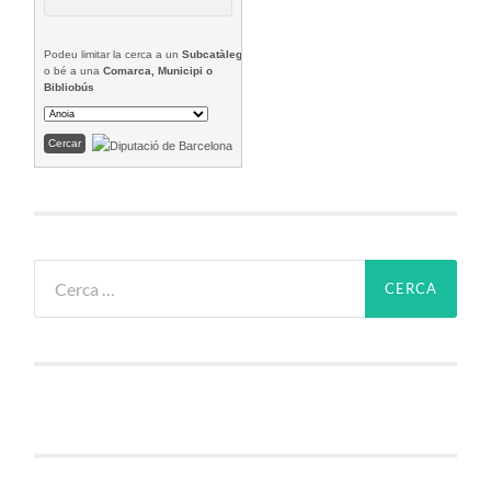
Podeu limitar la cerca a un
Subcatàleg
o bé a una
Comarca, Municipi o
Bibliobús
Cerca: