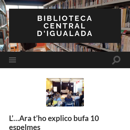
BIBLIOTECA
CENTRAL
D'IGUALADA
Toggle
Toggle
search
mobile
field
menu
L’…Ara t’ho explico bufa 10
espelmes