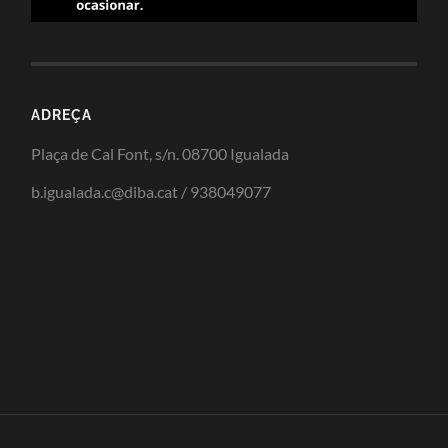
ADREÇA
Plaça de Cal Font, s/n. 08700 Igualada
b.igualada.c@diba.cat / 938049077