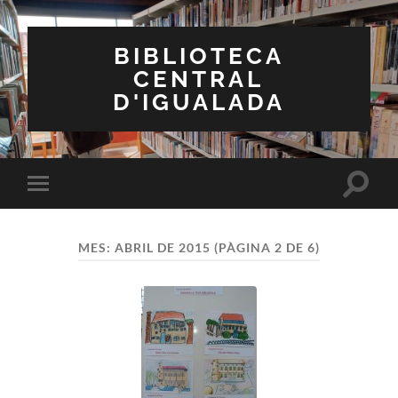
BIBLIOTECA
CENTRAL
D'IGUALADA
Toggle
Toggle
search
mobile
field
menu
MES:
ABRIL DE 2015
(PÀGINA 2 DE 6)