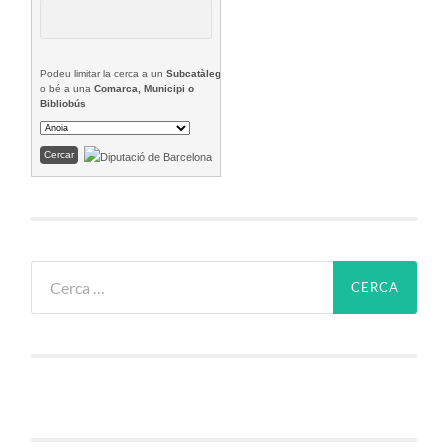
Podeu limitar la cerca a un
Subcatàleg
o bé a una
Comarca, Municipi o
Bibliobús
Cerca: