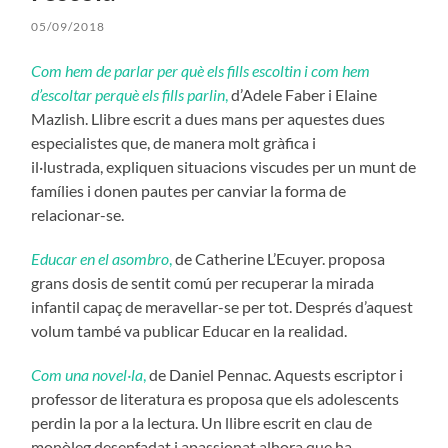
05/09/2018
Com hem de parlar per què els fills escoltin i com hem
d’escoltar perquè els fills parlin
,
d’Adele Faber i Elaine
Mazlish. Llibre escrit a dues mans per aquestes dues
especialistes que, de manera molt gràfica i
il·lustrada, expliquen situacions viscudes per un munt de
famílies i donen pautes per canviar la forma de
relacionar-se.
Educar en el asombro
,
de Catherine L’Ecuyer. proposa
grans dosis de sentit comú per recuperar la mirada
infantil capaç de meravellar-se per tot. Després d’aquest
volum també va publicar Educar en la realidad.
Com una novel·la
,
de Daniel Pennac. Aquests escriptor i
professor de literatura es proposa que els adolescents
perdin la por a la lectura. Un llibre escrit en clau de
monòleg desenfadat i apassionat alhora que ha