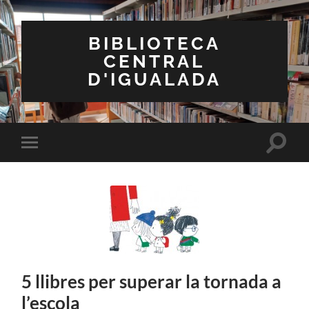
BIBLIOTECA
CENTRAL
D'IGUALADA
Toggle
Toggle
search
mobile
field
menu
5 llibres per superar la tornada a
l’escola