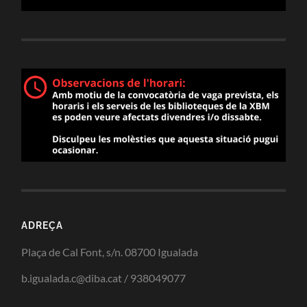
ADREÇA
Plaça de Cal Font, s/n. 08700 Igualada
b.igualada.c@diba.cat / 938049077