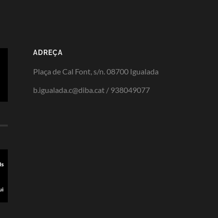
ADREÇA
Plaça de Cal Font, s/n. 08700 Igualada
b.igualada.c@diba.cat / 938049077