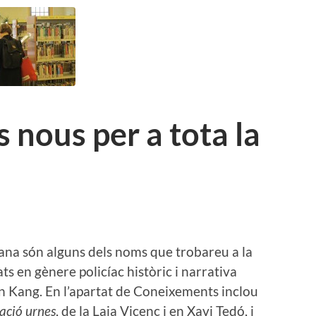
s nous per a tota la
juana són alguns dels noms que trobareu a la
ts en gènere policíac històric i narrativa
n Kang. En l’apartat de Coneixements inclou
ació urnes
, de la Laia Vicenç i en Xavi Tedó, i