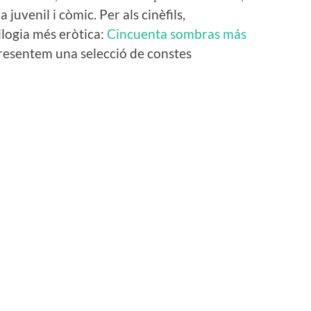
juvenil i còmic. Per als cinèfils,
ilogia més eròtica:
Cincuenta sombras más
s presentem una selecció de constes