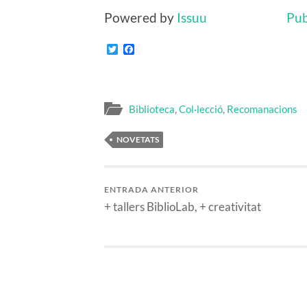
Powered by
Issuu
Pub
Twitter
Facebook
Biblioteca
,
Col·lecció
,
Recomanacions
NOVETATS
ENTRADA ANTERIOR
+ tallers BiblioLab, + creativitat