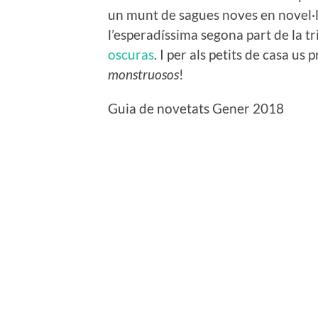
un munt de sagues noves en novel·la 
l’esperadíssima segona part de la tr
oscuras
. I per als petits de casa u
monstruosos
!
Guia de novetats Gener 2018