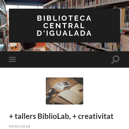
BIBLIOTECA
CENTRAL
D'IGUALADA
Toggle
Toggle
search
mobile
field
menu
+ tallers BiblioLab, + creativitat
09/01/2018