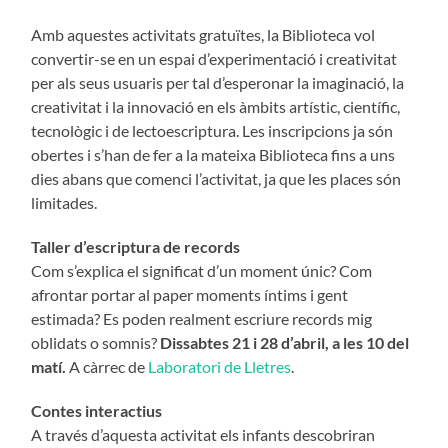
Amb aquestes activitats gratuïtes, la Biblioteca vol
convertir-se en un espai d’experimentació i creativitat
per als seus usuaris per tal d’esperonar la imaginació, la
creativitat i la innovació en els àmbits artístic, científic,
tecnològic i de lectoescriptura. Les inscripcions ja són
obertes i s’han de fer a la mateixa Biblioteca fins a uns
dies abans que comenci l’activitat, ja que les places són
limitades.
Taller d’escriptura de records
Com s’explica el significat d’un moment únic? Com
afrontar portar al paper moments íntims i gent
estimada? Es poden realment escriure records mig
oblidats o somnis?
Dissabtes 21 i 28 d’abril, a les 10 del
matí.
A càrrec de
Laboratori de Lletres
.
Contes interactius
A través d’aquesta activitat els infants descobriran