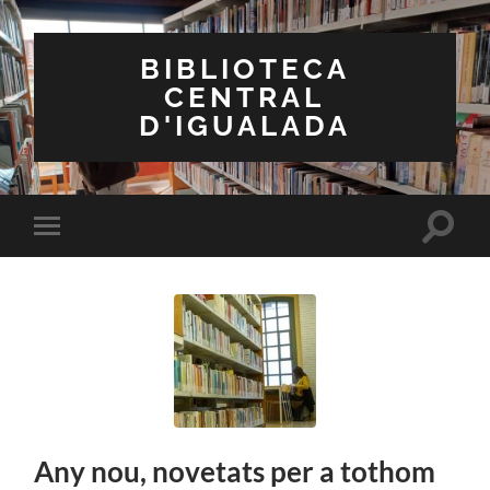
BIBLIOTECA
CENTRAL
D'IGUALADA
Toggle
Toggle
search
mobile
field
menu
Any nou, novetats per a tothom