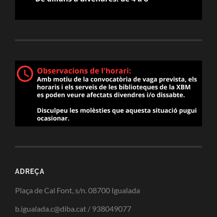
ADREÇA
Plaça de Cal Font, s/n. 08700 Igualada
b.igualada.c@diba.cat / 938049077