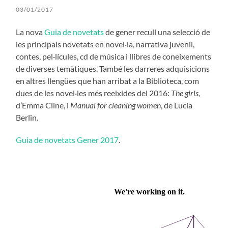
03/01/2017
La nova
Guia de novetats
de gener recull una selecció de
les principals novetats en novel·la, narrativa juvenil,
contes, pel·lícules, cd de música i llibres de coneixements
de diverses temàtiques. També les darreres adquisicions
en altres llengües que han arribat a la Biblioteca, com
dues de les novel·les més reeixides del 2016:
The girls,
d’Emma Cline, i
Manual for cleaning women
, de Lucia
Berlin.
Guia de novetats Gener 2017
.