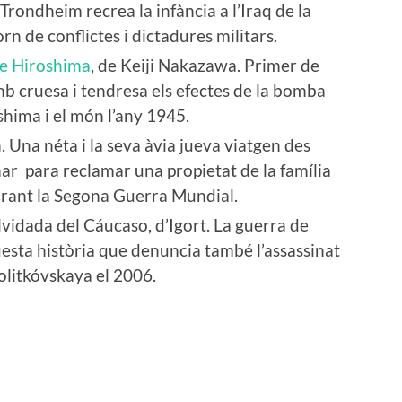
Trondheim recrea la infància a l’Iraq de la
rn de conflictes i dictadures militars.
de Hiroshima
, de Keiji Nakazawa. Primer de
 cruesa i tendresa els efectes de la bomba
hima i el món l’any 1945.
 Una néta i la seva àvia jueva viatgen des
mar para reclamar una propietat de la família
urant la Segona Guerra Mundial.
olvidada del Cáucaso, d’Igort. La guerra de
uesta història que denuncia també l’assassinat
olitkóvskaya el 2006.