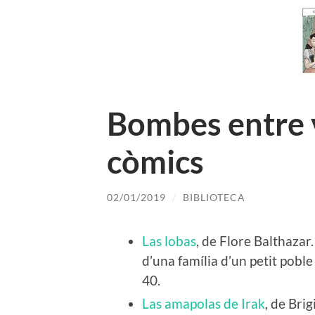
Bombes entre v
còmics
02/01/2019
/
BIBLIOTECA
Las lobas
, de Flore Balthazar
d’una família d’un petit poble
40.
Las amapolas de Irak
, de Bri