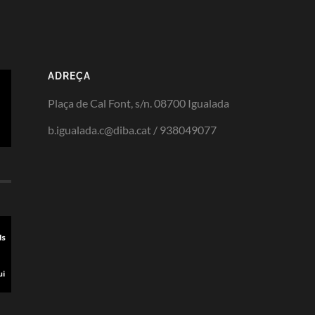
ADREÇA
Plaça de Cal Font, s/n. 08700 Igualada
b.igualada.c@diba.cat / 938049077