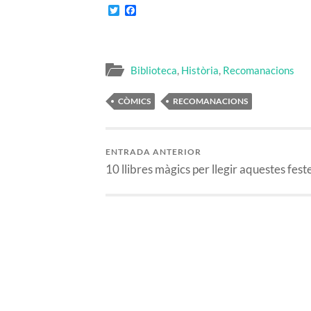
Twitter
Facebook
Biblioteca
,
Història
,
Recomanacions
CÒMICS
RECOMANACIONS
ENTRADA ANTERIOR
10 llibres màgics per llegir aquestes fest