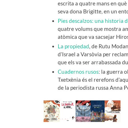
escrita a quatre mans en què 
seva dona Brigitte, en un ento
Pies descalzos: una historia 
quatre volums que mostra amb
atòmica que va sacsejar Hiros
La propiedad
, de Rutu Modan.
d’Israel a Varsòvia per recla
que els va ser arrabassada d
Cuadernos rusos
: la guerra 
Txetxènia és el rerefons d’aq
de la periodista russa Anna P