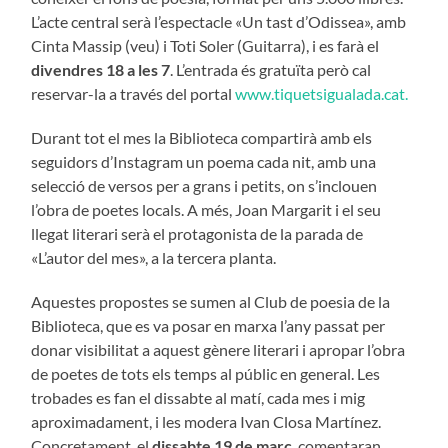
L’acte central serà l’espectacle «Un tast d’Odissea», amb
Cinta Massip (veu) i Toti Soler (Guitarra), i es farà el
divendres 18 a les 7
. L’entrada és gratuïta però cal
reservar-la a través del portal
www.tiquetsigualada.cat.
Durant tot el mes la Biblioteca compartirà amb els
seguidors d’Instagram un poema cada nit, amb una
selecció de versos per a grans i petits, on s’inclouen
l’obra de poetes locals. A més, Joan Margarit i el seu
llegat literari serà el protagonista de la parada de
«L’autor del mes», a la tercera planta.
Aquestes propostes se sumen al Club de poesia de la
Biblioteca, que es va posar en marxa l’any passat per
donar visibilitat a aquest gènere literari i apropar l’obra
de poetes de tots els temps al públic en general. Les
trobades es fan el dissabte al matí, cada mes i mig
aproximadament, i les modera Ivan Closa Martínez.
Concretament, el
dissabte 19 de març
, comentaran