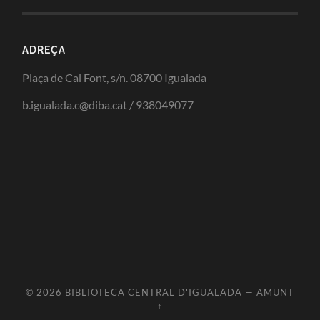
ADREÇA
Plaça de Cal Font, s/n. 08700 Igualada
b.igualada.c@diba.cat / 938049077
© 2026
BIBLIOTECA CENTRAL D'IGUALADA
—
AMUNT
↑