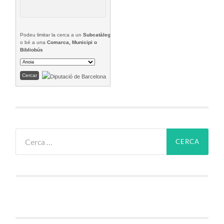
Podeu limitar la cerca a un
Subcatàleg
o bé a una
Comarca, Municipi o
Bibliobús
Cerca: