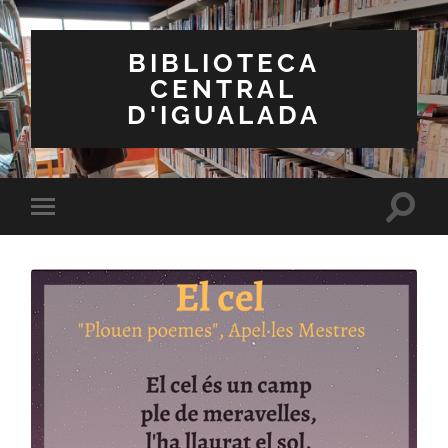
BIBLIOTECA
CENTRAL
D'IGUALADA
Toggle
Toggle
search
mobile
field
menu