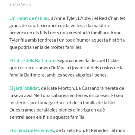
19/07/2019
Un rodet de fil blau
, d’Anne Tyler. L’Abby i el Red s’han fet
grans de cop. La irrupció de la vellesa i la malaltia
provoca en els fills i nets una «revolució familiar». Anne
Tyler fila amb tendresa i un toc d’humor aquesta història
que podria ser la de moltes famílies.
El llibre dels Baltimore
. Segona novel·la de Joël Dicker
que recrea els anys d’infància i joventut dels cosins de la
família Baltimore, amb les seves alegries i penes.
El jardí oblidat
, de Kate Morton. La Cassandra hereta de
la seva àvia Nell una cabanya en terres escoceses. El seu
misteriós jardí amaga el secret de la família de la Nell.
Dues trames paral·leles plenes d’intriga en què
s’entrellacen els fils d’aquesta família.
El silenci de les vinyes
, de Gisela Pou. El Penedès i el món