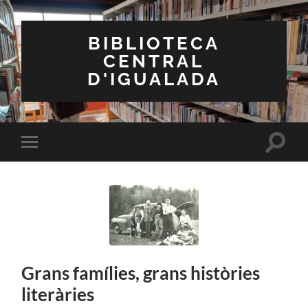
BIBLIOTECA
CENTRAL
D'IGUALADA
Toggle
Toggle
search
mobile
field
menu
Grans famílies, grans històries
literàries