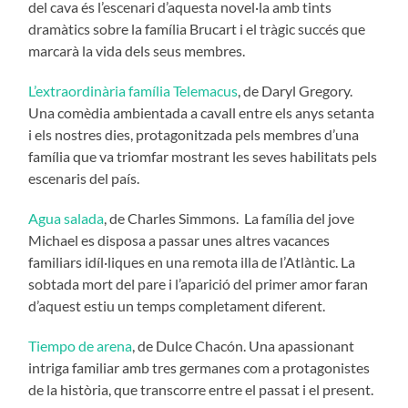
del cava és l’escenari d’aquesta novel·la amb tints
dramàtics sobre la família Brucart i el tràgic succés que
marcarà la vida dels seus membres.
L’extraordinària família Telemacus
, de Daryl Gregory.
Una comèdia ambientada a cavall entre els anys setanta
i els nostres dies, protagonitzada pels membres d’una
família que va triomfar mostrant les seves habilitats pels
escenaris del país.
Agua salada
, de Charles Simmons. La família del jove
Michael es disposa a passar unes altres vacances
familiars idíl·liques en una remota illa de l’Atlàntic. La
sobtada mort del pare i l’aparició del primer amor faran
d’aquest estiu un temps completament diferent.
Tiempo de arena
, de Dulce Chacón. Una apassionant
intriga familiar amb tres germanes com a protagonistes
de la història, que transcorre entre el passat i el present.