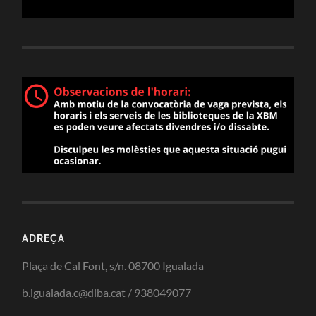
ADREÇA
Plaça de Cal Font, s/n. 08700 Igualada
b.igualada.c@diba.cat / 938049077