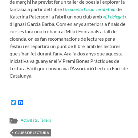
de març hi ha previst fer un taller de poesia i explorar la
fantasia a partir del llibre
Un puente hacia Terabithia
de
Katerina Paterson i a l’abril un nou club amb
«
El delegat»
,
d’Ignasi Garcia Barba. Com en anys anteriors a finals de
curs es farà una trobada al Milà i Fontanals a tall de
cloenda, on es fan recomanacions de lectures per a
l’estiu i es repartirà un punt de llibre amb les lectures
que s’han fet durant l’any. Ara fa dos anys que aquesta
iniciativa va guanyar el V Premi Bones Pràctiques de
Lectura Fàcil que convocava l’Associació Lectura Fàcil de
Catalunya.
Twitter
Facebook
Activitats
,
Tallers
CLUBS DE LECTURA