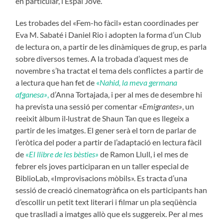
en particular, l’Espai Jove.
Les trobades del «Fem-ho fàcil» estan coordinades per
Eva M. Sabaté i Daniel Rio i adopten la forma d’un Club
de lectura on, a partir de les dinàmiques de grup, es parla
sobre diversos temes. A la trobada d’aquest mes de
novembre s’ha tractat el tema dels conflictes a partir de
a lectura que han fet de
«
Nahid, la meva germana
afganesa»
,
d’Anna Tortajada, i per al mes de desembre hi
ha prevista una sessió per comentar «
Emigrantes»
, un
reeixit àlbum il·lustrat de Shaun Tan que es llegeix a
partir de les imatges. El gener serà el torn de parlar de
l’eròtica del poder a partir de l’adaptació en lectura fàcil
de
«
El llibre de les bèsties»
de Ramon Llull, i el mes de
febrer els joves participaran en un taller especial de
BiblioLab, «Improvisacions mòbils». Es tracta d’una
sessió de creació cinematogràfica on els participants han
d’escollir un petit text literari i filmar un pla seqüència
que traslladi a imatges allò que els suggereix. Per al mes