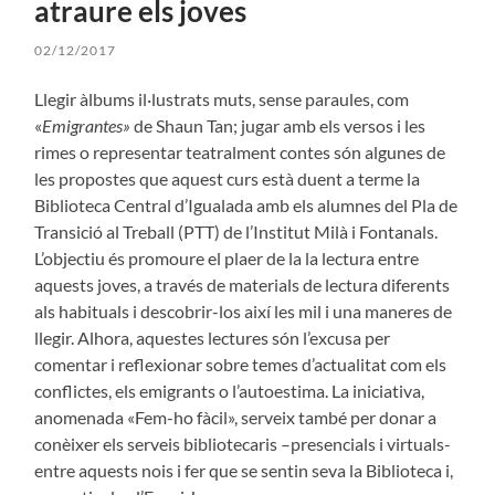
atraure els joves
02/12/2017
Llegir àlbums il·lustrats muts, sense paraules, com
«
Emigrantes»
de Shaun Tan; jugar amb els versos i les
rimes o representar teatralment contes són algunes de
les propostes que aquest curs està duent a terme la
Biblioteca Central d’Igualada amb els alumnes del Pla de
Transició al Treball (PTT) de l’Institut Milà i Fontanals.
L’objectiu és promoure el plaer de la la lectura entre
aquests joves, a través de materials de lectura diferents
als habituals i descobrir-los així les mil i una maneres de
llegir. Alhora, aquestes lectures són l’excusa per
comentar i reflexionar sobre temes d’actualitat com els
conflictes, els emigrants o l’autoestima. La iniciativa,
anomenada «Fem-ho fàcil», serveix també per donar a
conèixer els serveis bibliotecaris –presencials i virtuals-
entre aquests nois i fer que se sentin seva la Biblioteca i,