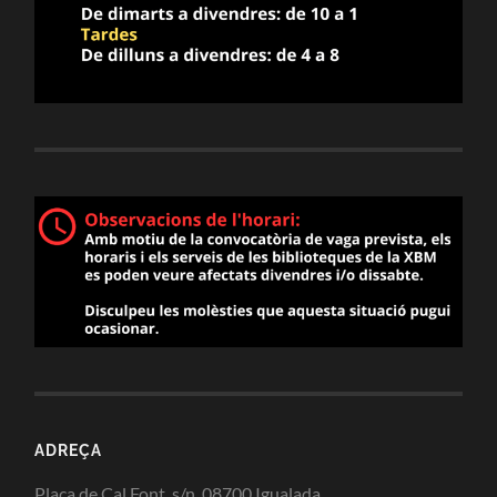
ADREÇA
Plaça de Cal Font, s/n. 08700 Igualada