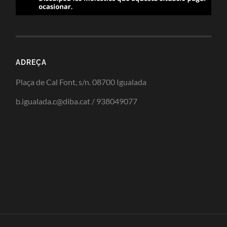
ADREÇA
Plaça de Cal Font, s/n. 08700 Igualada
b.igualada.c@diba.cat / 938049077