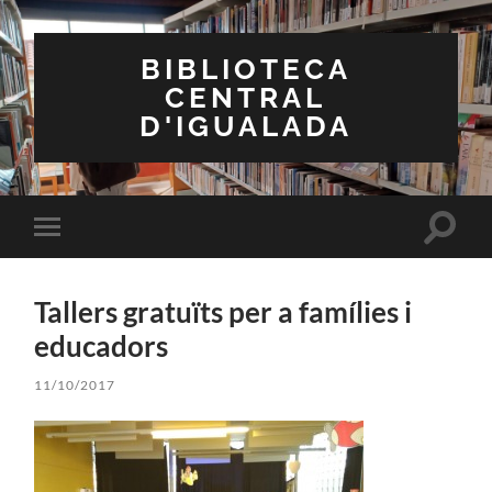
BIBLIOTECA
CENTRAL
D'IGUALADA
Toggle
Toggle
search
mobile
field
menu
Tallers gratuïts per a famílies i
educadors
11/10/2017