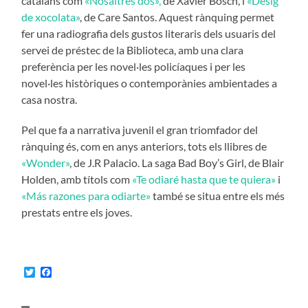
catalans com
«Nosaltres dos»,
de Xavier Bosch, i
«Desig
de xocolata»
, de Care Santos. Aquest rànquing permet
fer una radiografia dels gustos literaris dels usuaris del
servei de préstec de la Biblioteca, amb una clara
preferència per les novel·les policíaques i per les
novel·les històriques o contemporànies ambientades a
casa nostra.
Pel que fa a narrativa juvenil el gran triomfador del
rànquing és, com en anys anteriors, tots els llibres de
«Wonder»
, de J.R Palacio. La saga Bad Boy’s Girl, de Blair
Holden, amb títols com
«Te odiaré hasta que te quiera»
i
«Más razones para odiarte»
també se situa entre els més
prestats entre els joves.
Twitter
Facebook