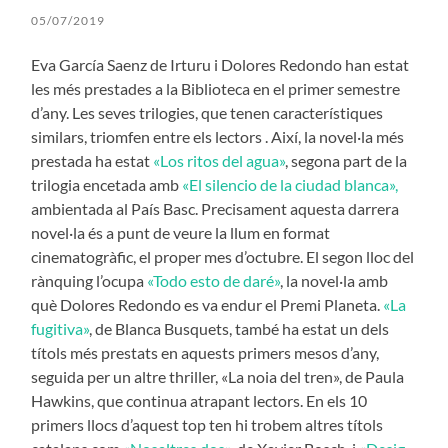
05/07/2019
Eva García Saenz de Irturu i Dolores Redondo han estat
les més prestades a la Biblioteca en el primer semestre
d’any. Les seves trilogies, que tenen característiques
similars, triomfen entre els lectors . Així, la novel·la més
prestada ha estat
«Los ritos del agua»
, segona part de la
trilogia encetada amb
«El silencio de la ciudad blanca»,
ambientada al País Basc. Precisament aquesta darrera
novel·la és a punt de veure la llum en format
cinematogràfic, el proper mes d’octubre. El segon lloc del
rànquing l’ocupa
«Todo esto de daré»
, la novel·la amb
què Dolores Redondo es va endur el Premi Planeta.
«La
fugitiva»
, de Blanca Busquets, també ha estat un dels
títols més prestats en aquests primers mesos d’any,
seguida per un altre thriller, «La noia del tren», de Paula
Hawkins, que continua atrapant lectors. En els 10
primers llocs d’aquest top ten hi trobem altres títols