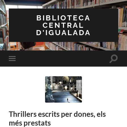
BIBLIOTECA
CENTRAL
D'IGUALADA
Toggle
Toggle
search
mobile
field
menu
Thrillers escrits per dones, els
més prestats