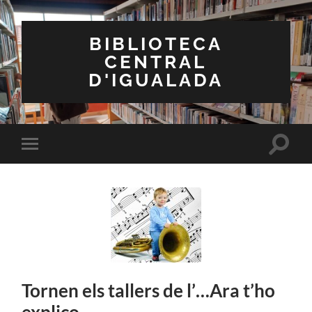
BIBLIOTECA
CENTRAL
D'IGUALADA
Toggle
Toggle
search
mobile
field
menu
Tornen els tallers de l’…Ara t’ho
explico