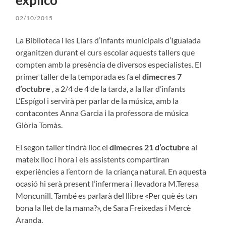
02/10/2015
La Biblioteca i les Llars d’infants municipals d’Igualada
organitzen durant el curs escolar aquests tallers que
compten amb la presència de diversos especialistes. El
primer taller de la temporada es fa el
dimecres 7
d’octubre
, a 2/4 de 4 de la tarda, a la llar d’infants
L’Espígol i servirà per parlar de la música, amb la
contacontes Anna Garcia i la professora de música
Glòria Tomàs.
El segon taller tindrà lloc el
dimecres 21 d’octubre
al
mateix lloc i hora i els assistents compartiran
experiències a l’entorn de la criança natural. En aquesta
ocasió hi serà present l’infermera i llevadora M.Teresa
Moncunill. També es parlarà del llibre «Per què és tan
bona la llet de la mama?», de Sara Freixedas i Mercè
Aranda.