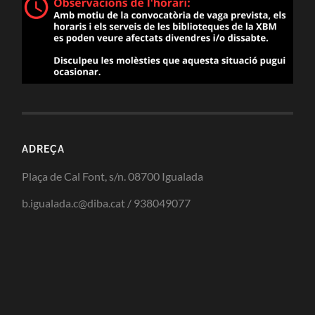
ADREÇA
Plaça de Cal Font, s/n. 08700 Igualada
b.igualada.c@diba.cat / 938049077