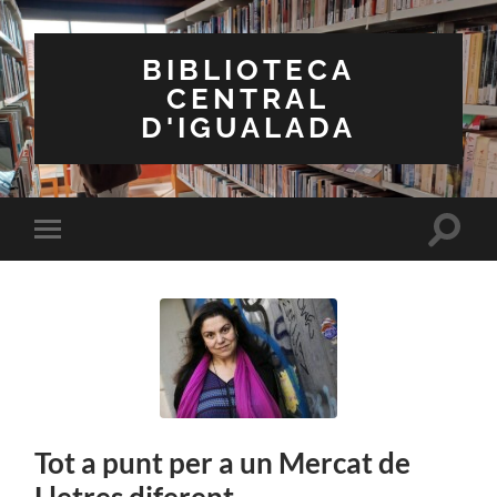
BIBLIOTECA
CENTRAL
D'IGUALADA
Toggle
Toggle
search
mobile
field
menu
Tot a punt per a un Mercat de
Lletres diferent