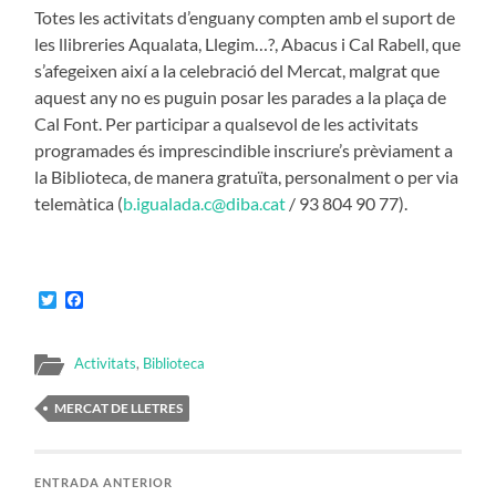
Totes les activitats d’enguany compten amb el suport de
les llibreries Aqualata, Llegim…?, Abacus i Cal Rabell, que
s’afegeixen així a la celebració del Mercat, malgrat que
aquest any no es puguin posar les parades a la plaça de
Cal Font. Per participar a qualsevol de les activitats
programades és imprescindible inscriure’s prèviament a
la Biblioteca, de manera gratuïta, personalment o per via
telemàtica (
b.igualada.c@diba.cat
/ 93 804 90 77).
Twitter
Facebook
Activitats
,
Biblioteca
MERCAT DE LLETRES
ENTRADA ANTERIOR