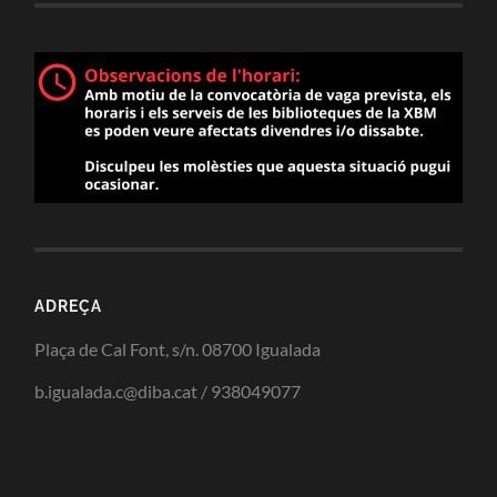
ADREÇA
Plaça de Cal Font, s/n. 08700 Igualada
b.igualada.c@diba.cat / 938049077