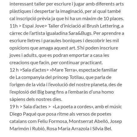
interessant taller per escriure i jugar amb diferents arts
plàstiques i despertar la imaginació, per al qual també
cal inscripció prèvia ja que hi ha un màxim de 10 places.
11h > Espai Jove> Taller d’iniciació al Brush Lettering, a
càrrec de l’artista igualadina Sara&Bugs. Per aprendre a
escriure lletres i paraules boniques i descobrir les mil
opsicions que amaga aquest art. S’hi poden inscriure
joves i adults, que es podran emportar a casa les
creacions que facin, per continuar practicant.
12 h >Sala d’actes> «Mare Terra», espectacle familiar
de La companyia del príncep Totilau, que parla de
l’origen de la vida i l’evolució del nostre planeta, des de
l’explosió del Big bang fins a l’embaràs d’una homo
sàpiens dels nostres dies.
19 h > Sala d’actes > «La poeta a cordes», amb el músic
Diego Paqué que posa ritme als versos de poetes
catalans com Feliu Formosa, Montserrat Abelló, Josep
Marimón i Rubió, Rosa María Arrazola i Sílvia Bel.