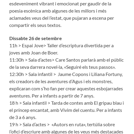
esdeveniment vibrant i emocionat per gaudir de la
poesia escènica amb algunes de les millors i més
aclamades veus del l’estat, que pujaran a escena per
compartir els seus textos.
Dissabte 26 de setembre
11h > Espai Jove> Taller d’escriptura divertida per a
joves amb Joan de Boer.
11:30h > Sala d’actes> Care Santos parlarà amb el públic
de la seva darrera novel·la, «Seguiré els teus passos».
12:30h > Sala infantil > Jaume Copons i Liliana Fortuny,
els creadors de les aventures d’Agus i els monstres,
explicaran com s’ho fan per crear aquestes esbojarrades
aventures. Per a infants a partir de 7 anys.
18 h > Sala infantil > Tarda de contes amb El gripau blau i
el príncep encantat, amb Vivim del cuentu. Per a infants
de 3 a 6 anys.
19 h > Sala d’actes > «Autors en ruta», tertúlia sobre
l’ofici d’escriure amb algunes de les veus més destacades