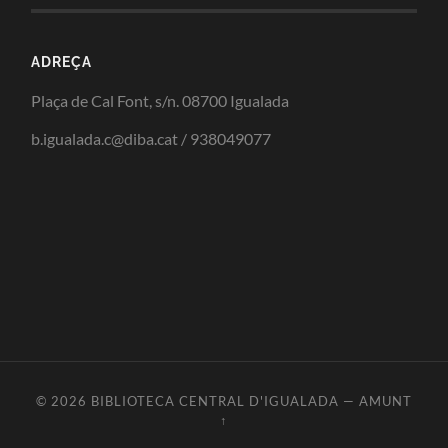
ADREÇA
Plaça de Cal Font, s/n. 08700 Igualada
b.igualada.c@diba.cat / 938049077
© 2026
BIBLIOTECA CENTRAL D'IGUALADA
—
AMUNT
↑