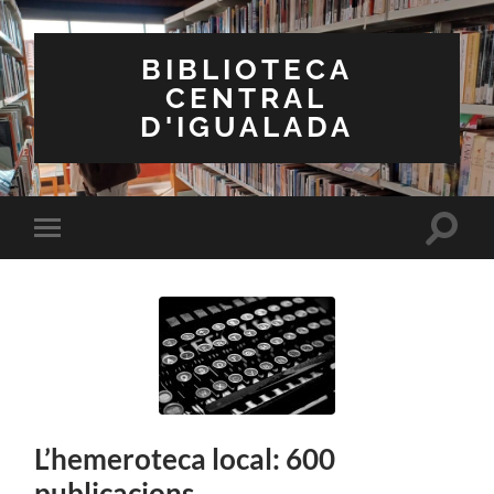
BIBLIOTECA
CENTRAL
D'IGUALADA
Toggle
Toggle
search
mobile
field
menu
L’hemeroteca local: 600
publicacions