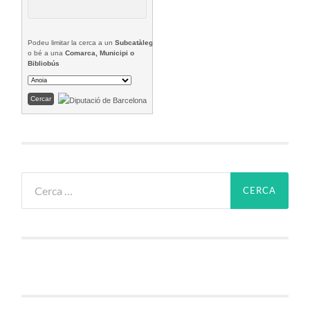
Podeu limitar la cerca a un
Subcatàleg
o bé a una
Comarca, Municipi o
Bibliobús
Cerca: